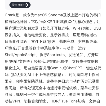
看点别的
Crank是一款专为macOS Sonoma及以上版本打造的零门
槛自动化神器，它以“当XX发生时就做XX”为核心理念，让
用户通过添加触发器（如蓝牙耳机连接、Wi-Fi切换、USB
设备插入、电池电量变化、显示器插拔、应用启动/退出、
日历事件临近、文件下载/修改、截图完成、剪贴板更新、
环境光/开合盖等数十种系统事件）与动作（运行
Shell/AppleScript、执行Shortcuts、发送通知、打开应
用/网址/文件等）轻松实现智能化操作，支持事件数据模
板化注入、用自然语言调用Gemini或ChatGPT一键生成代
码（默认关闭AI且不上传敏感信息）、时间窗口与工作日
限定、频率限制防误触、完整事件日志与动作历史记录排
查问题，所有处理完全本地运行零云端依赖，菜单栏安静
驻留，规则可一键生成分享链接导入，覆盖关闭通知、自
动挂VPN、切换音频输出、HDR/True Tone切换、文件自