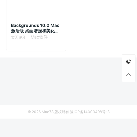
Backgrounds 10.0 Mac
激活版 桌面增强和美化工
具
Mac软件
暂无评分
© 2026
Mac78
版权所有
豫ICP备14003498号-3
首页
资源
厂商列表
侵权联系
VideoProc Converter 4K 8.11 Mac中文激活版
立即下载