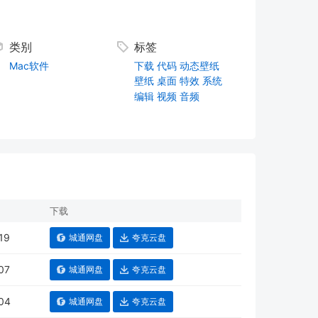
类别
标签
Mac软件
下载
代码
动态壁纸
壁纸
桌面
特效
系统
编辑
视频
音频
下载
19
城通网盘
夸克云盘
07
城通网盘
夸克云盘
04
城通网盘
夸克云盘