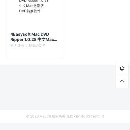
4Easysoft Mac DVD
Ripper 1.0.28 中文Mac激
活版 DVD转换软件
Mac软件
暂无评分
© 2026
Mac78
版权所有
豫ICP备14003498号-3
首页
资源
厂商列表
侵权联系
MarkMyWords 2.11.1 Mac激活版