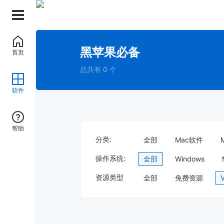
黑苹果必备
首页
总共有 0 个
软件
帮助
分类:
全部
Mac软件
操作系统:
全部
Windows
资源类型
全部
免费资源