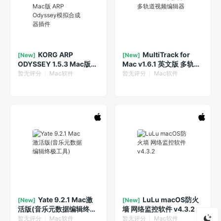
KORG ARP
MultiTrack for
[New]
[New]
ODYSSEY 1.5.3 Mac版
Mac v1.6.1 英文版 多轨道
ARP Odyssey模拟合成器
视频编辑器
暂无评分
Mac软件
暂无评分
Mac软件
插件
Yate 9.2.1 Mac激
LuLu macOS防火
[New]
[New]
活版(音乐元数据编辑终极
墙 网络监控软件 v4.3.2
工具)
暂无评分
Mac软件
暂无评分
Mac软件