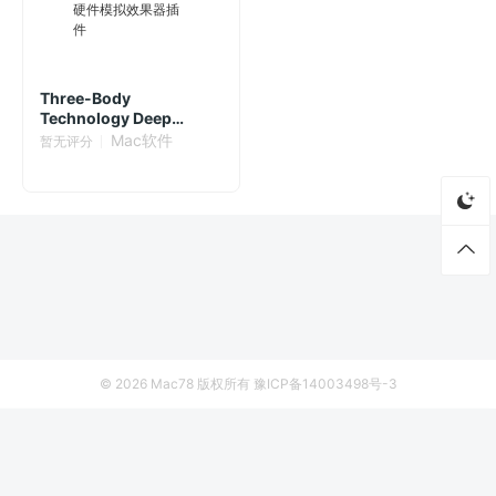
Three-Body
Technology Deep
Vintage 1.0.3 传奇硬件模
Mac软件
暂无评分
拟效果器插件
© 2026
Mac78
版权所有
豫ICP备14003498号-3
首页
资源
厂商列表
侵权联系
ColorWell 8.1.5 Mac激活版
立即下载